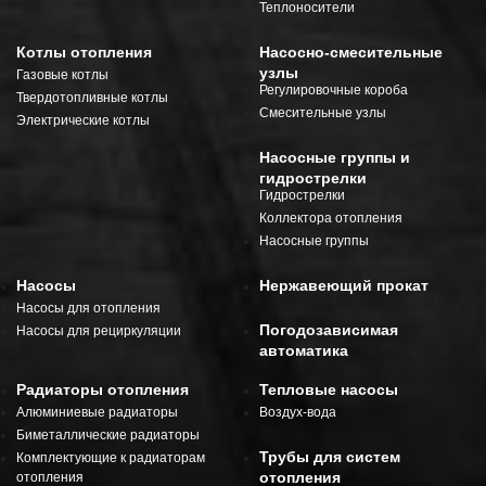
Теплоносители
Котлы отопления
Насосно-смесительные
узлы
Газовые котлы
Регулировочные короба
Твердотопливные котлы
Смесительные узлы
Электрические котлы
Насосные группы и
гидрострелки
Гидрострелки
Коллектора отопления
Насосные группы
Насосы
Нержавеющий прокат
Насосы для отопления
Погодозависимая
Насосы для рециркуляции
автоматика
Радиаторы отопления
Тепловые насосы
Алюминиевые радиаторы
Воздух-вода
Биметаллические радиаторы
Трубы для систем
Комплектующие к радиаторам
отопления
отопления