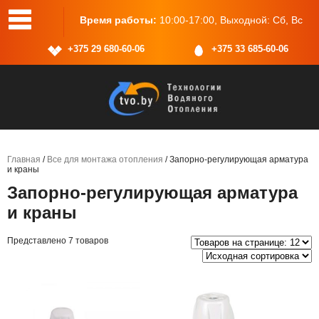
.2
Время работы:
10:00-17:00, Выходной: Сб, Вс
Адре
+375 29 680-60-06
+375 33 685-60-06
Главная
/
Все для монтажа отопления
/ Запорно-регулирующая арматура
и краны
Запорно-регулирующая арматура
и краны
Представлено 7 товаров