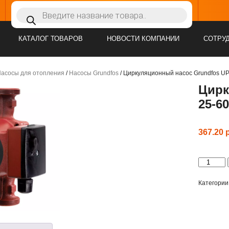
Поиск
Время работы:
10:00-17:00, Выходной: Сб, Вс
товаров
КАТАЛОГ ТОВАРОВ
НОВОСТИ КОМПАНИИ
СОТРУ
асосы для отопления
/
Насосы Grundfos
/ Циркуляционный насос Grundfos UP
Цирк
25-60
367.20
Количеств
товара
Циркуляц
насос
Категории
Grundfos
UPS
25-
60
180