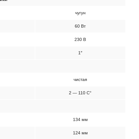
чугун
60 Вт
230 В
1″
чистая
2 — 110 C°
134 мм
124 мм