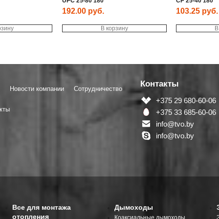
UPC 25-80 180
СР 25-40 180
192.00
руб.
103.25
руб.
рзину
В корзину
В
Контакты
Новости компании
Сотрудничество
+375 29 680-60-06
кты
+375 33 685-60-06
info@tvo.by
info@tvo.by
Все для монтажа
Дымоходы
отопления
Коаксиальные дымоходы