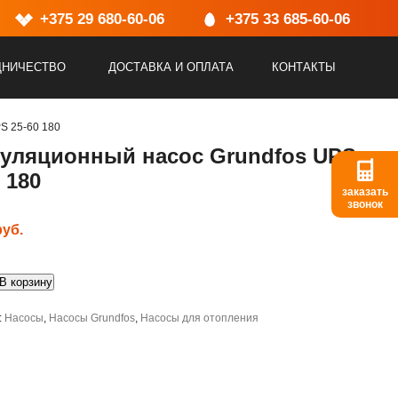
Адрес:
+375 29 680-60-06
г.Минск, ул.Васнецова, 25, пом.2
+375 33 685-60-06
ДНИЧЕСТВО
ДОСТАВКА И ОПЛАТА
КОНТАКТЫ
S 25-60 180
уляционный насос Grundfos UPS
 180
заказать
звонок
руб.
о
В корзину
ионный
:
Насосы
,
Насосы Grundfos
,
Насосы для отопления