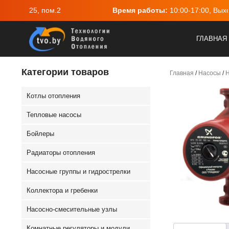
 Вс
Адрес:
г.Минск, ул.Васнецова, 25, пом.2
ГЛАВНАЯ
Категории товаров
Главная
/
Насосы
/
Н
Котлы отопления
Тепловые насосы
Бойлеры
Радиаторы отопления
Насосные группы и гидрострелки
Коллектора и гребенки
Насосно-смесительные узлы
Комнатные регуляторы и модули