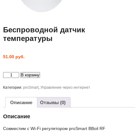
Беспроводной датчик
температуры
51.00
руб.
Количество
В корзину
товара
Беспроводной
датчик
Категории:
proSmart
,
Управление через интернет
температуры
Описание
Отзывы (0)
Описание
Совместим с Wi-Fi регулятором proSmart BBoil RF