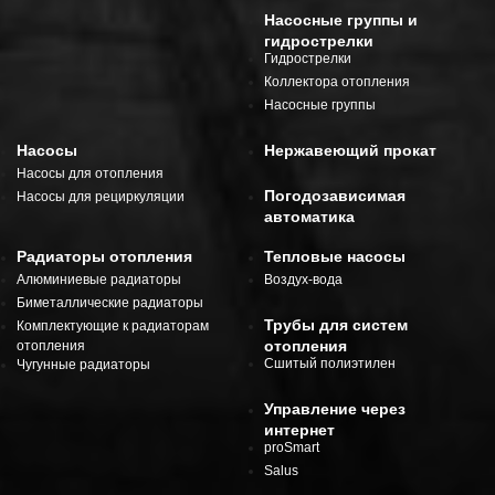
Насосные группы и
гидрострелки
Гидрострелки
Коллектора отопления
Насосные группы
Насосы
Нержавеющий прокат
Насосы для отопления
Погодозависимая
Насосы для рециркуляции
автоматика
Радиаторы отопления
Тепловые насосы
Алюминиевые радиаторы
Воздух-вода
Биметаллические радиаторы
Трубы для систем
Комплектующие к радиаторам
отопления
отопления
Сшитый полиэтилен
Чугунные радиаторы
Управление через
интернет
proSmart
Salus