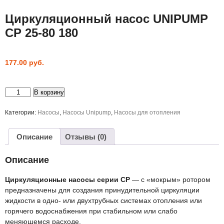
Циркуляционный насос UNIPUMP
СР 25-80 180
177.00
руб.
Количество
В корзину
товара
Циркуляционный
насос
Категории:
Насосы
,
Насосы Unipump
,
Насосы для отопления
UNIPUMP
СР
25-
Описание
Отзывы (0)
80
180
Описание
Циркуляционные насосы серии CP
— с «мокрым» ротором
предназначены для создания принудительной циркуляции
жидкости в одно- или двухтрубных системах отопления или
горячего водоснабжения при стабильном или слабо
меняющемся расходе.