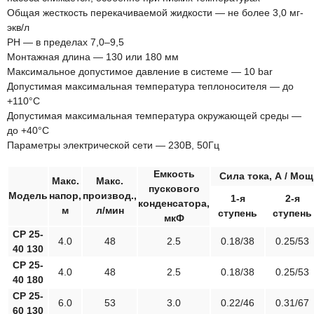
Общая жесткость перекачиваемой жидкости — не более 3,0 мг-
экв/л
PH — в пределах 7,0–9,5
Монтажная длина — 130 или 180 мм
Максимальное допустимое давление в системе — 10 bar
Допустимая максимальная температура теплоносителя — до
+110°С
Допустимая максимальная температура окружающей среды —
до +40°С
Параметры электрической сети — 230В, 50Гц
Емкость
Сила тока, А / Мощ
Макс.
Макс.
пускового
Модель
напор,
производ.,
1-я
2-я
конденсатора,
м
л/мин
ступень
ступень
мкФ
СР 25-
4.0
48
2.5
0.18/38
0.25/53
40 130
СР 25-
4.0
48
2.5
0.18/38
0.25/53
40 180
СР 25-
6.0
53
3.0
0.22/46
0.31/67
60 130