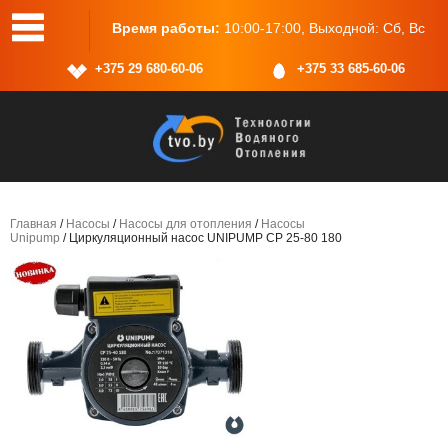
7:00, Выходной: Сб, Вс
Адрес:
г.Минск, ул.Васнецова, 25, по
+375 29 680-60-06
+375 33 685-60-06
Главная
/
Насосы
/
Насосы для отопления
/
Насосы
Unipump
/ Циркуляционный насос UNIPUMP СР 25-80 180