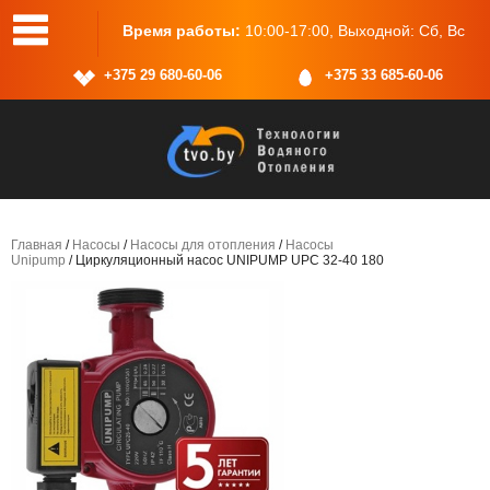
17:00, Выходной: Сб, Вс
Адрес:
г.Минск, ул.Васнецова, 25, п
+375 29 680-60-06
+375 33 685-60-06
Главная
/
Насосы
/
Насосы для отопления
/
Насосы
Unipump
/ Циркуляционный насос UNIPUMP UPC 32-40 180