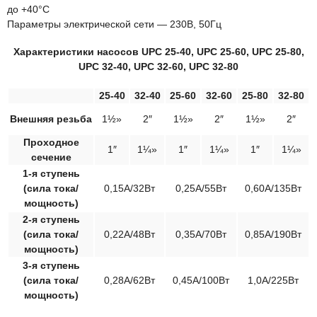
до +40°С
Параметры электрической сети — 230В, 50Гц
Характеристики насосов UPC 25-40, UPC 25-60, UPC 25-80,
UPC 32-40, UPC 32-60, UPC 32-80
25-40
32-40
25-60
32-60
25-80
32-80
Внешняя резьба
1½»
2″
1½»
2″
1½»
2″
Проходное
1″
1¼»
1″
1¼»
1″
1¼»
сечение
1-я ступень
(сила тока/
0,15А/32Вт
0,25А/55Вт
0,60А/135Вт
мощность)
2-я ступень
(сила тока/
0,22А/48Вт
0,35А/70Вт
0,85А/190Вт
мощность)
3-я ступень
(сила тока/
0,28А/62Вт
0,45А/100Вт
1,0А/225Вт
мощность)