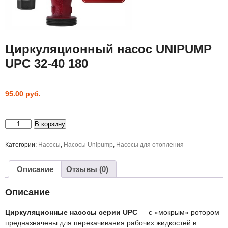
Циркуляционный насос UNIPUMP
UPC 32-40 180
95.00
руб.
Количество
В корзину
товара
Циркуляционный
насос
Категории:
Насосы
,
Насосы Unipump
,
Насосы для отопления
UNIPUMP
UPC
32-
Описание
Отзывы (0)
40
180
Описание
Циркуляционные насосы серии UPC
— с «мокрым» ротором
предназначены для перекачивания рабочих жидкостей в