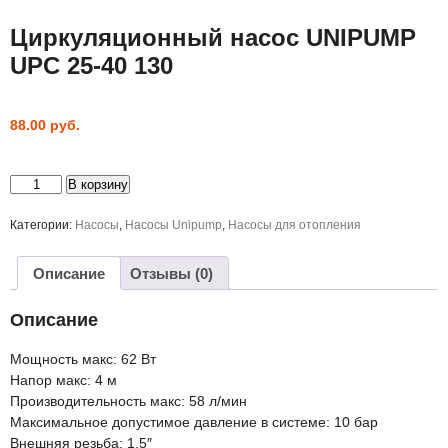
Циркуляционный насос UNIPUMP
UPС 25-40 130
88.00
руб.
Количество
В корзину
товара
Циркуляционный
насос
Категории:
Насосы
,
Насосы Unipump
,
Насосы для отопления
UNIPUMP
UPС
25-
Описание
Отзывы (0)
40
130
Описание
Мощность макс: 62 Вт
Напор макс: 4 м
Производительность макс: 58 л/мин
Максимальное допустимое давление в системе: 10 бар
Внешняя резьба: 1,5″