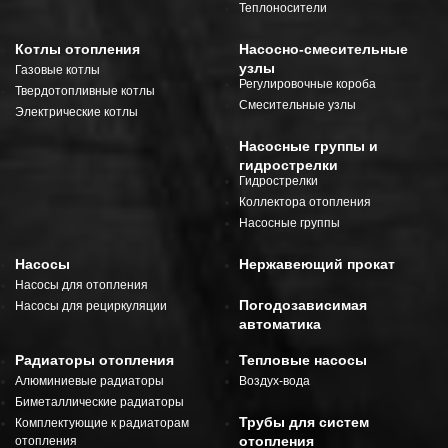
Теплоносители
Котлы отопления
Насосно-смесительные
узлы
Газовые котлы
Регулировочные короба
Твердотопливные котлы
Смесительные узлы
Электрические котлы
Насосные группы и
гидрострелки
Гидрострелки
Коллектора отопления
Насосные группы
Насосы
Нержавеющий прокат
Насосы для отопления
Погодозависимая
Насосы для рециркуляции
автоматика
Радиаторы отопления
Тепловые насосы
Алюминиевые радиаторы
Воздух-вода
Биметаллические радиаторы
Трубы для систем
Комплектующие к радиаторам
отопления
отопления