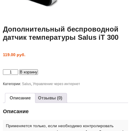
Дополнительный беспроводной
датчик температуры Salus iT 300
119.00
руб.
Количество
В корзину
товара
Дополнительный
беспроводной
Категории:
Salus
,
Управление через интернет
датчик
температуры
Salus
Описание
Отзывы (0)
iT
300
Описание
Применяется только, если необходимо контролировать