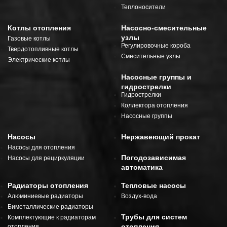
Теплоносители
Котлы отопления
Насосно-смесительные
узлы
Газовые котлы
Регулировочные короба
Твердотопливные котлы
Смесительные узлы
Электрические котлы
Насосные группы и
гидрострелки
Гидрострелки
Коллектора отопления
Насосные группы
Насосы
Нержавеющий прокат
Насосы для отопления
Погодозависимая
Насосы для рециркуляции
автоматика
Радиаторы отопления
Тепловые насосы
Алюминиевые радиаторы
Воздух-вода
Биметаллические радиаторы
Трубы для систем
Комплектующие к радиаторам
отопления
отопления