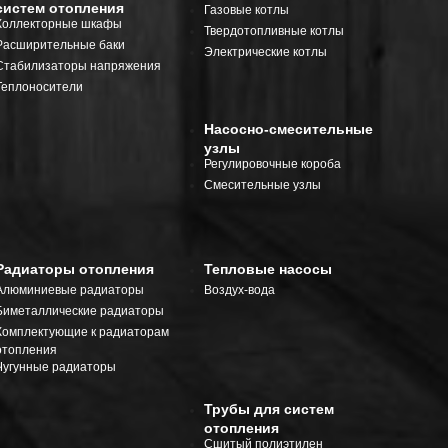
систем отопления
Газовые котлы
Коллекторные шкафы
Твердотопливные котлы
Расширительные баки
Электрические котлы
Стабилизаторы напряжения
Теплоносители
Насосно-смесительные
узлы
Регулировочные короба
Смесительные узлы
Радиаторы отопления
Тепловые насосы
Алюминиевые радиаторы
Воздух-вода
Биметаллические радиаторы
Комплектующие к радиаторам
отопления
Чугунные радиаторы
Трубы для систем
отопления
Сшитый полиэтилен