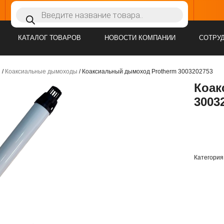
Поиск
: Сб, Вс
товаров
КАТАЛОГ ТОВАРОВ
НОВОСТИ КОМПАНИИ
СОТРУ
ы
/
Коаксиальные дымоходы
/ Коаксиальный дымоход Protherm 3003202753
Коак
3003
Категория