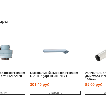
вары
адаптер Protherm
Коаксиальный дымоход Protherm
Удлинитель дл
, арт. 0020221288
60/100 PP, арт. 0020109173
дымохода PRO
1000мм
309.40
руб.
85.00
руб.
рзину
В корзину
В