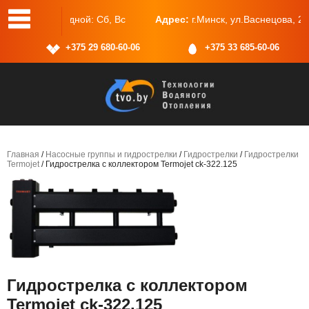
одной: Сб, Вс
Адрес:
г.Минск, ул.Васнецова, 25, пом.2
+375 29 680-60-06
+375 33 685-60-06
Главная
/
Насосные группы и гидрострелки
/
Гидрострелки
/
Гидрострелки
Termojet
/ Гидрострелка с коллектором Termojet ck-322.125
Гидрострелка с коллектором
Termojet ck-322.125