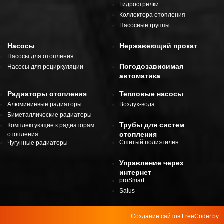
Гидрострелки
Коллектора отопления
Насосные группы
Насосы
Нержавеющий прокат
Насосы для отопления
Погодозависимая
Насосы для рециркуляции
автоматика
Радиаторы отопления
Тепловые насосы
Алюминиевые радиаторы
Воздух-вода
Биметаллические радиаторы
Трубы для систем
Комплектующие к радиаторам
отопления
отопления
Сшитый полиэтилен
Чугунные радиаторы
Управление через
интернет
proSmart
Salus
Создание сайтов
FreeCoder.by