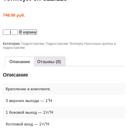
748.00
руб.
Количество
В корзину
товара
Гидрострелка
с
Категории:
Гидрострелки
,
Гидрострелки Termojet
,
Насосные группы и
коллектором
гидрострелки
Termojet
ck-
322.125
Описание
Отзывы (0)
Описание
Крепление в комплекте.
3 верхних выхода — 1″Н
1 боковой выход — 1¼″Н
Котловой вход — 1¼″Н