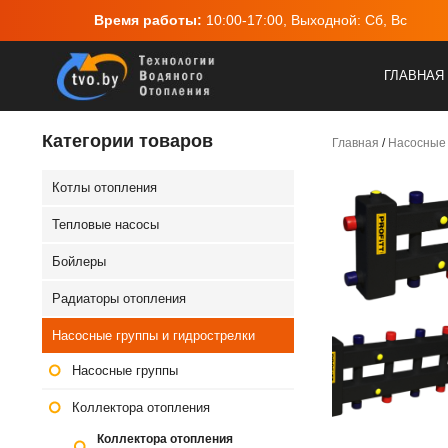
ы:
10:00-17:00, Выходной: Сб, Вс
Адрес:
г.Минск, ул
ГЛАВНАЯ
Категории товаров
Главная
/
Насосные 
Котлы отопления
Тепловые насосы
Бойлеры
Радиаторы отопления
Насосные группы и гидрострелки
Насосные группы
Коллектора отопления
Коллектора отопления