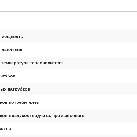
 мощность
 давление
 температура теплоносителя
онтуров
вых патрубков
бков потребителей
бков воздухоотводчика, промывочного
котла