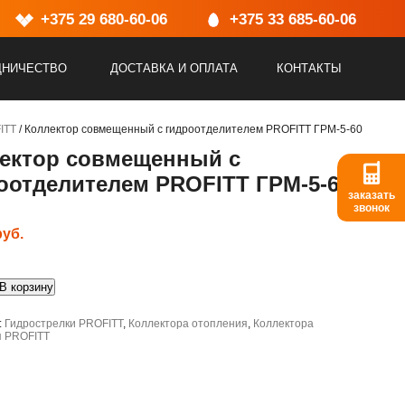
Выходной: Сб, Вс
+375 29 680-60-06
+375 33 685-60-06
ДНИЧЕСТВО
ДОСТАВКА И ОПЛАТА
КОНТАКТЫ
ITT
/ Коллектор совмещенный с гидроотделителем PROFITT ГРМ-5-60
ектор совмещенный с
оотделителем PROFITT ГРМ-5-60
заказать
звонок
руб.
о
В корзину
ный
:
Гидрострелки PROFITT
,
Коллектора отопления
,
Коллектора
я PROFITT
елителем