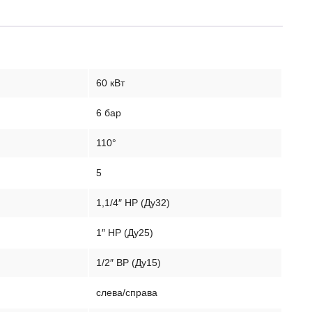
60 кВт
6 бар
110°
5
1,1/4″ НР (Ду32)
1″ НР (Ду25)
1/2″ ВР (Ду15)
слева/справа