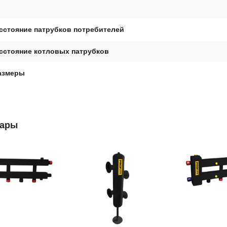
сстояние патрубков потребителей
сстояние котловых патрубков
азмеры
вары