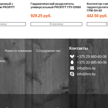
щенный с
Гидравлический разделитель
Коллектор со
м PROFITT
универсальный PROFITT ГРУ-DN80
гидроотделит
ГРМ-5Н-60
929.25
руб.
442.50
руб.
рзину
В корзину
В
Контакты
Новости компании
Сотрудничество
+375 29 680-60-06
кты
+375 33 685-60-06
info@tvo.by
info@tvo.by