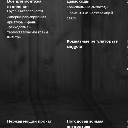
Все для монтажа
Дымоходы
отопления
Коаксиальные дымоходы
Группы безопасности
Элементы из нержавеющей
Запорно-регулирующая
стали
арматура и краны
Трехходовые и
термостатические краны
Фильтры
Комнатные регуляторы и
модули
Нержавеющий прокат
Погодозависимая
автоматика