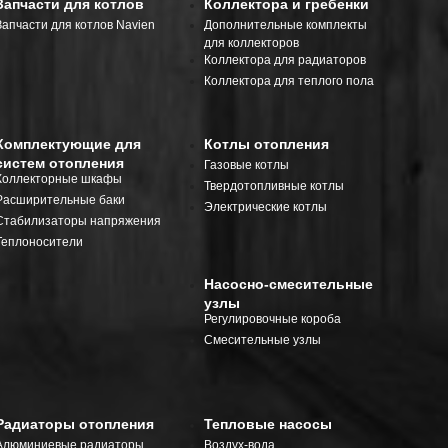
Запчасти для котлов
Коллектора и гребенки
Запчасти для котлов Navien
Дополнительные комплекты
для коллекторов
Коллектора для радиаторов
Коллектора для теплого пола
Комплектующие для
Котлы отопления
систем отопления
Газовые котлы
Коллекторные шкафы
Твердотопливные котлы
Расширительные баки
Электрические котлы
Стабилизаторы напряжения
Теплоносители
Насосно-смесительные
узлы
Регулировочные короба
Смесительные узлы
Радиаторы отопления
Тепловые насосы
Алюминиевые радиаторы
Воздух-вода