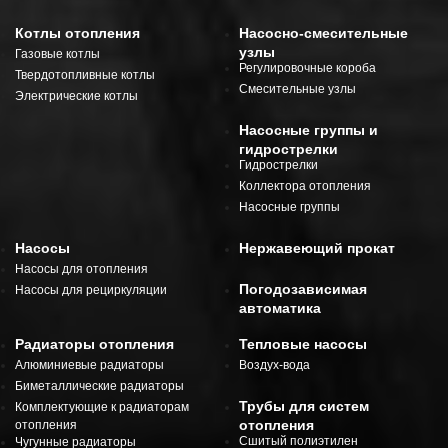
Котлы отопления
Насосно-смесительные
узлы
Газовые котлы
Регулировочные короба
Твердотопливные котлы
Смесительные узлы
Электрические котлы
Насосные группы и
гидрострелки
Гидрострелки
Коллектора отопления
Насосные группы
Насосы
Нержавеющий прокат
Насосы для отопления
Погодозависимая
Насосы для рециркуляции
автоматика
Радиаторы отопления
Тепловые насосы
Алюминиевые радиаторы
Воздух-вода
Биметаллические радиаторы
Трубы для систем
Комплектующие к радиаторам
отопления
отопления
Сшитый полиэтилен
Чугунные радиаторы