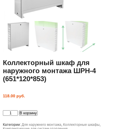
Коллекторный шкаф для
наружного монтажа ШРН-4
(651*120*853)
118.00
руб.
Количество
В корзину
товара
Коллекторный
шкаф
Категории:
Для наружнего монтажа
,
Коллекторные шкафы
,
для
Комплектующие для систем отопления