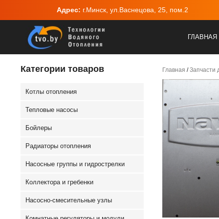
 Вс
Адрес:
г.Минск, ул.Васнецова, 25, пом.2
ГЛАВНАЯ
Категории товаров
Главная
/
Запчасти 
Котлы отопления
Тепловые насосы
Бойлеры
Радиаторы отопления
Насосные группы и гидрострелки
Коллектора и гребенки
Насосно-смесительные узлы
Комнатные регуляторы и модули