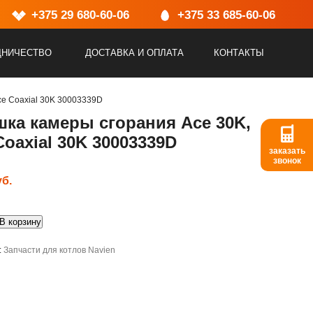
Адрес:
+375 29 680-60-06
г.Минск, ул.Васнецова, 25, пом.2
+375 33 685-60-06
ДНИЧЕСТВО
ДОСТАВКА И ОПЛАТА
КОНТАКТЫ
ce Coaxial 30K 30003339D
ка камеры сгорания Ace 30K,
Coaxial 30K 30003339D
заказать
звонок
уб.
о
В корзину
:
Запчасти для котлов Navien