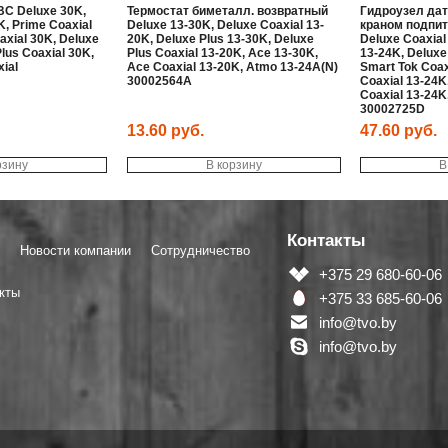
С Deluxe 30K,
Термостат биметалл. возвратный
Гидроузел дат
K, Prime Coaxial
Deluxe 13-30K, Deluxe Coaxial 13-
краном подпит
axial 30K, Deluxe
20K, Deluxe Plus 13-30K, Deluxe
Deluxe Coaxial
lus Coaxial 30K,
Plus Coaxial 13-20K, Ace 13-30K,
13-24K, Deluxe
ial
Ace Coaxial 13-20K, Atmo 13-24A(N)
Smart Tok Coax
30002564A
Coaxial 13-24K
Coaxial 13-24K
30002725D
13.60
руб.
47.60
руб.
рзину
В корзину
В
Контакты
Новости компании
Сотрудничество
+375 29 680-60-06
кты
+375 33 685-60-06
info@tvo.by
info@tvo.by