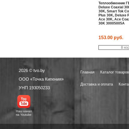
Теплообменник ГВ
Deluxe Coaxial 30
30K, Smart Tok Co
Plus 30K, Deluxe P
Ace 30K, Ace Coax
30K 30005005A
153.00
руб.
В ко
2026 © tvo.by
Главная
Каталог товаров
ООО «Точка Кипения»
Доставка и оплата
Конта
УНП 193050233
Наш канал
на Youtube