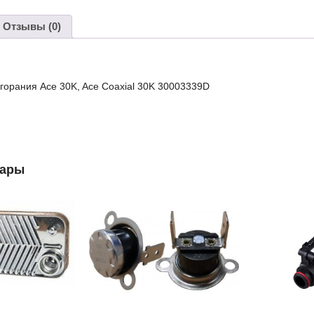
30003339
Отзывы (0)
горания Ace 30K, Ace Coaxial 30K 30003339D
вары