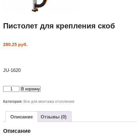
Пистолет для крепления скоб
280.25
руб.
JU-1620
Количество
В корзину
товара
Пистолет
для
Категория:
Все для монтажа отопления
крепления
скоб
Описание
Отзывы (0)
Описание