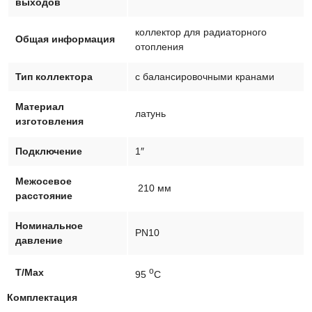
выходов
52343-
12A
коллектор для радиаторного
Общая информация
отопления
Тип коллектора
с балансировочными кранами
Материал
латунь
изготовления
Подключение
1″
Межосевое
210 мм
расстояние
Номинальное
PN10
давление
о
T/Max
95
C
Комплектация