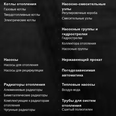
Котлы отопления
Насосно-смесительные
узлы
Газовые котлы
Регулировочные короба
Твердотопливные котлы
Смесительные узлы
Электрические котлы
Насосные группы и
гидрострелки
Гидрострелки
Коллектора отопления
Насосные группы
Насосы
Нержавеющий прокат
Насосы для отопления
Погодозависимая
Насосы для рециркуляции
автоматика
Радиаторы отопления
Тепловые насосы
Алюминиевые радиаторы
Воздух-вода
Биметаллические радиаторы
Трубы для систем
Комплектующие к радиаторам
отопления
отопления
Сшитый полиэтилен
Чугунные радиаторы