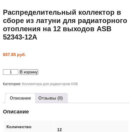
Распределительный коллектор в
сборе из латуни для радиаторного
отопления на 12 выходов ASB
52343-12A
657.85
руб.
Количество
В корзину
товара
Распределительный
коллектор
Категория:
Коллектора для радиаторов ASB
в
сборе
из
Описание
Отзывы (0)
латуни
для
радиаторного
Описание
отопления
на
12
выходов
Количество
ASB
12