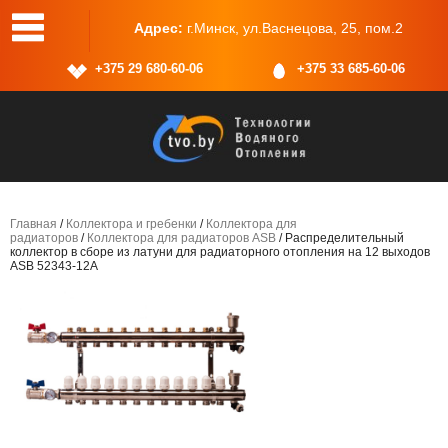
одной: Сб, Вс
Адрес:
г.Минск, ул.Васнецова, 25, пом.2
+375 29 680-60-06
+375 33 685-60-06
Главная
/
Коллектора и гребенки
/
Коллектора для
радиаторов
/
Коллектора для радиаторов ASB
/ Распределительный
коллектор в сборе из латуни для радиаторного отопления на 12 выходов
ASB 52343-12A