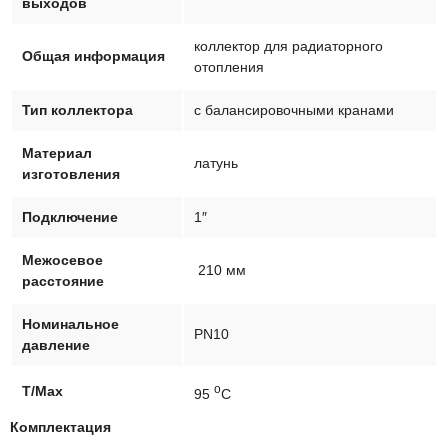
выходов
52543-
8A
коллектор для радиаторного
Общая информация
отопления
Тип коллектора
с балансировочными кранами
Материал
латунь
изготовления
Подключение
1″
Межосевое
210 мм
расстояние
Номинальное
PN10
давление
о
T/Max
95
C
Комплектация