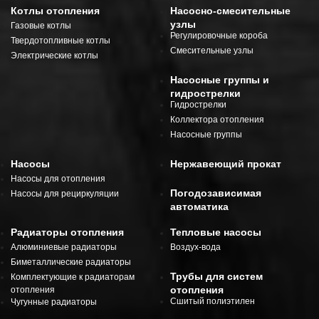
Котлы отопления
Насосно-смесительные
узлы
Газовые котлы
Регулировочные короба
Твердотопливные котлы
Смесительные узлы
Электрические котлы
Насосные группы и
гидрострелки
Гидрострелки
Коллектора отопления
Насосные группы
Насосы
Нержавеющий прокат
Насосы для отопления
Погодозависимая
Насосы для рециркуляции
автоматика
Радиаторы отопления
Тепловые насосы
Алюминиевые радиаторы
Воздух-вода
Биметаллические радиаторы
Трубы для систем
Комплектующие к радиаторам
отопления
отопления
Сшитый полиэтилен
Чугунные радиаторы