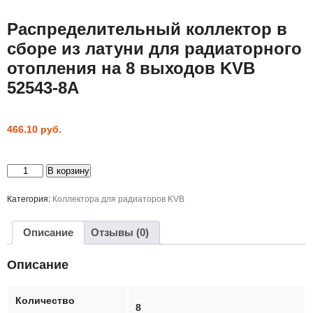
Распределительный коллектор в
сборе из латуни для радиаторного
отопления на 8 выходов KVB
52543-8A
466.10
руб.
Количество
В корзину
товара
Распределительный
коллектор
Категория:
Коллектора для радиаторов KVB
в
сборе
из
Описание
Отзывы (0)
латуни
для
радиаторного
Описание
отопления
на
8
выходов
Количество
KVB
8