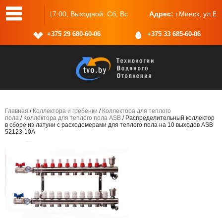
одной: Сб, Вс
Адрес:
г.Минск, ул.Васнецова, 25, пом.2
+375 29 680-60-06
+375 33 685-60-06
Главная
/
Коллектора и гребенки
/
Коллектора для теплого
пола
/
Коллектора для теплого пола ASB
/ Распределительный коллектор
в сборе из латуни с расходомерами для теплого пола на 10 выходов ASB
52123-10A