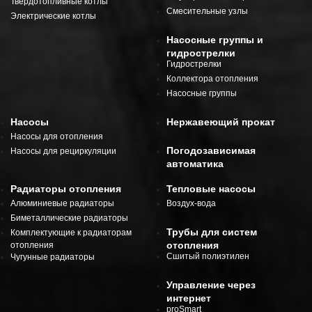
Твердотопливные котлы
Смесительные узлы
Электрические котлы
Насосные группы и
гидрострелки
Гидрострелки
Коллектора отопления
Насосные группы
Насосы
Нержавеющий прокат
Насосы для отопления
Погодозависимая
Насосы для рециркуляции
автоматика
Радиаторы отопления
Тепловые насосы
Алюминиевые радиаторы
Воздух-вода
Биметаллические радиаторы
Трубы для систем
Комплектующие к радиаторам
отопления
отопления
Сшитый полиэтилен
Чугунные радиаторы
Управление через
интернет
proSmart