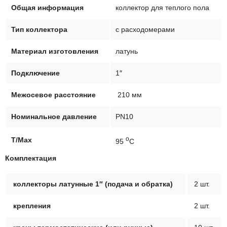
ASB
Общая информация
коллектор для теплого пола
52123-
10A
Тип коллектора
с расходомерами
Материал изготовления
латунь
Подключение
1″
Межосевое расстояние
210 мм
Номинальное давление
PN10
о
T/Max
95
C
Комплектация
коллекторы латунные 1″ (подача и обратка)
2 шт.
крепления
2 шт.