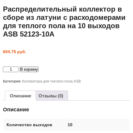
Распределительный коллектор в
сборе из латуни с расходомерами
для теплого пола на 10 выходов
ASB 52123-10A
604.75
руб.
Количество
В корзину
товара
Распределительный
коллектор
Категория:
Коллектора для теплого пола ASB
в
сборе
из
Описание
Отзывы (0)
латуни
с
расходомерами
Описание
для
теплого
пола
на
Количество выходов
10
10
выходов