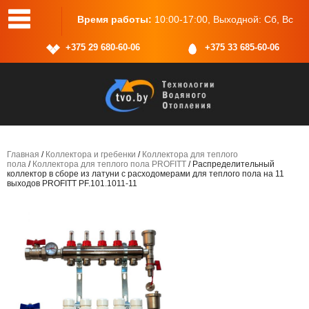
-17:00, Выходной: Сб, Вс
Адрес:
г.Минск, ул.Васнецова, 25, 
+375 29 680-60-06
+375 33 685-60-06
Главная
/
Коллектора и гребенки
/
Коллектора для теплого
пола
/
Коллектора для теплого пола PROFITT
/ Распределительный
коллектор в сборе из латуни с расходомерами для теплого пола на 11
выходов PROFITT PF.101.1011-11