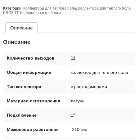
Распределительный
коллектор
Категории:
Коллектора для теплого пола
,
Коллектора для теплого пола
в
PROFITT
,
Коллектора и гребенки
сборе
из
латуни
Описание
с
расходомерами
для
Описание
теплого
пола
на
11
Количество выходов
11
выходов
PROFITT
PF.101.1011-
Общая информация
коллектор для теплого пола
11
Тип коллектора
с расходомерами
Материал изготовления
латунь
Подключение
1″
Межосевое расстояние
210 мм