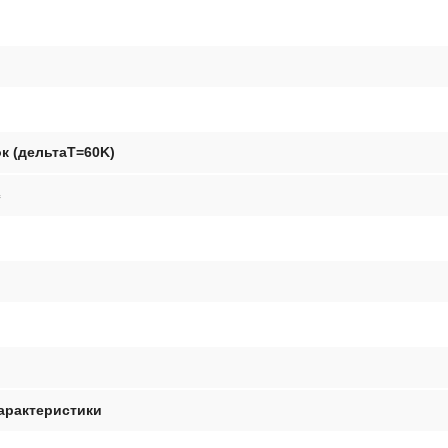
к (дельтаТ=60K)
с
арактеристики