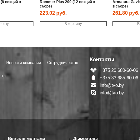
(8 секций в
Rommer Plus 200 (12 секций в
Armatura Gavi
сборе)
в сборе)
223.02
руб.
261.80
руб.
рзину
В корзину
В
Контакты
Новости компании
Сотрудничество
+375 29 680-60-06
кты
+375 33 685-60-06
info@tvo.by
info@tvo.by
Все для монтажа
Дымоходы