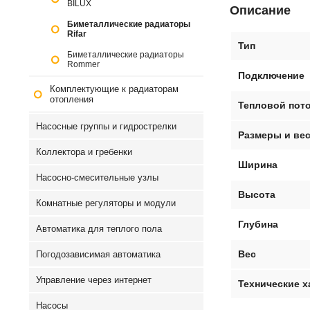
BILUX
Описание
Биметаллические радиаторы
Rifar
Тип
Биметаллические радиаторы
Rommer
Подключение
Комплектующие к радиаторам
отопления
Тепловой пото
Насосные группы и гидрострелки
Размеры и ве
Коллектора и гребенки
Ширина
Насосно-смесительные узлы
Высота
Комнатные регуляторы и модули
Глубина
Автоматика для теплого пола
Вес
Погодозависимая автоматика
Управление через интернет
Технические х
Насосы