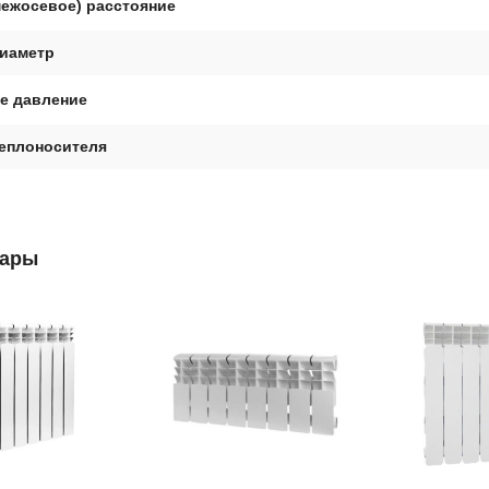
межосевое) расстояние
иаметр
е давление
теплоносителя
вары