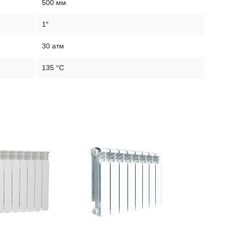
500 мм
1″
30 атм
135 °C