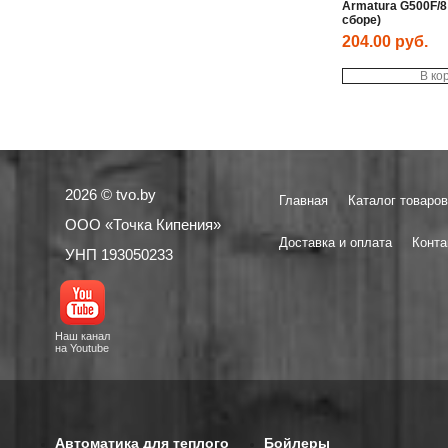
Armatura G500F/8 
сборе)
204.00
руб.
В ко
2026 © tvo.by
Главная
Каталог товаров
ООО «Точка Кипения»
Доставка и оплата
Конта
УНП 193050233
Наш канал
на Youtube
Автоматика для теплого
Бойлеры