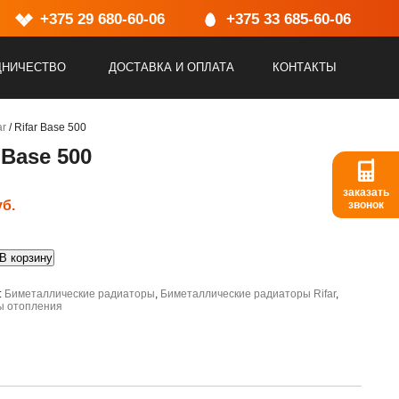
емя работы:
+375 29 680-60-06
10:00-17:00, Выходной: Сб, Вс
+375 33 685-60-06
ДНИЧЕСТВО
ДОСТАВКА И ОПЛАТА
КОНТАКТЫ
ar
/ Rifar Base 500
 Base 500
заказать
уб.
звонок
о
В корзину
:
Биметаллические радиаторы
,
Биметаллические радиаторы Rifar
,
ы отопления