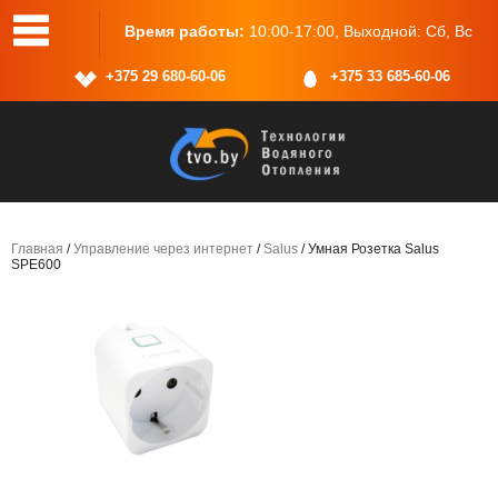
, пом.2
Время работы:
10:00-17:00, Выходной: Сб, Вс
+375 29 680-60-06
+375 33 685-60-06
Главная
/
Управление через интернет
/
Salus
/ Умная Розетка Salus
SPE600