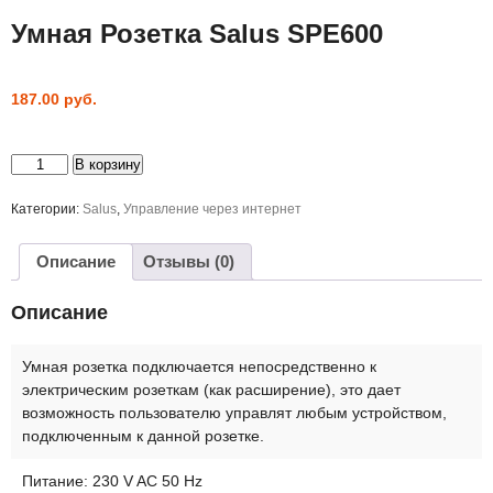
Умная Розетка Salus SPE600
187.00
руб.
Количество
В корзину
товара
Умная
Розетка
Категории:
Salus
,
Управление через интернет
Salus
SPE600
Описание
Отзывы (0)
Описание
Умная розетка подключается непосредственно к
электрическим розеткам (как расширение), это дает
возможность пользователю управлят любым устройством,
подключенным к данной розетке.
Питание: 230 V AC 50 Hz