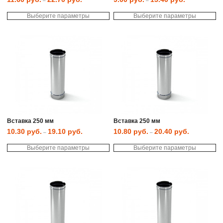
–
–
Этот
Эт
Выберите параметры
товар
Выберите параметры
то
имеет
им
несколько
не
вариаций.
ва
Опции
Оп
можно
мо
выбрать
вы
на
на
странице
ст
товара.
то
Вставка 250 мм
Вставка 250 мм
10.30
руб.
19.10
руб.
10.80
руб.
20.40
руб.
–
–
Этот
Эт
Выберите параметры
товар
Выберите параметры
то
имеет
им
несколько
не
вариаций.
ва
Опции
Оп
можно
мо
выбрать
вы
на
на
странице
ст
товара.
то