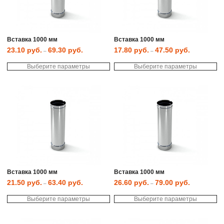
Вставка 1000 мм
Вставка 1000 мм
23.10
руб.
69.30
руб.
17.80
руб.
47.50
руб.
–
–
Этот
Эт
Выберите параметры
товар
Выберите параметры
то
имеет
им
несколько
не
вариаций.
ва
Опции
Оп
можно
мо
выбрать
вы
на
на
странице
ст
товара.
то
Вставка 1000 мм
Вставка 1000 мм
21.50
руб.
63.40
руб.
26.60
руб.
79.00
руб.
–
–
Этот
Эт
Выберите параметры
товар
Выберите параметры
то
имеет
им
несколько
не
вариаций.
ва