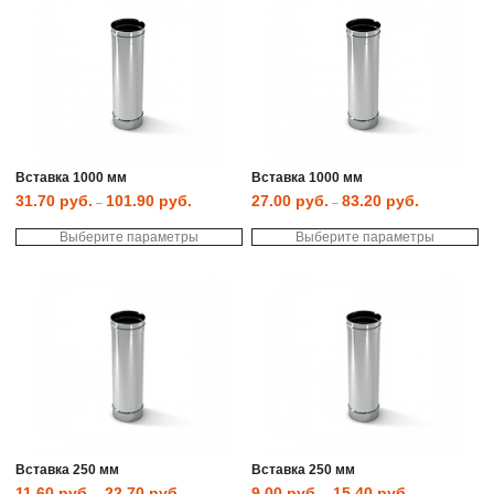
Опции
Оп
можно
мо
выбрать
вы
на
на
странице
ст
товара.
то
Вставка 1000 мм
Вставка 1000 мм
31.70
руб.
101.90
руб.
27.00
руб.
83.20
руб.
–
–
Этот
Эт
Выберите параметры
товар
Выберите параметры
то
имеет
им
несколько
не
вариаций.
ва
Опции
Оп
можно
мо
выбрать
вы
на
на
странице
ст
товара.
то
Вставка 250 мм
Вставка 250 мм
11.60
руб.
22.70
руб.
9.00
руб.
15.40
руб.