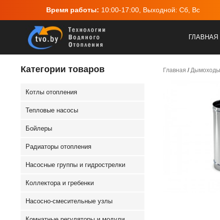
оты:
10:00-17:00, Выходной: Сб, Вс
Адрес:
г.Минск, 
ГЛАВНАЯ
Категории товаров
Главная
/
Дымоход
Котлы отопления
Тепловые насосы
Бойлеры
Радиаторы отопления
Насосные группы и гидрострелки
Коллектора и гребенки
Насосно-смесительные узлы
Комнатные регуляторы и модули