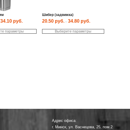
мм
Шибер (задвижка)
34.10
руб.
20.50
руб.
34.80
руб.
–
–
Этот
Этот
те параметры
товар
Выберите параметры
товар
имеет
имеет
несколько
несколько
вариаций.
вариаций.
Опции
Опции
можно
можно
выбрать
выбрать
на
на
странице
странице
товара.
товара.
Адрес офиса:
г. Минск, ул. Васнецова, 25, пом.2