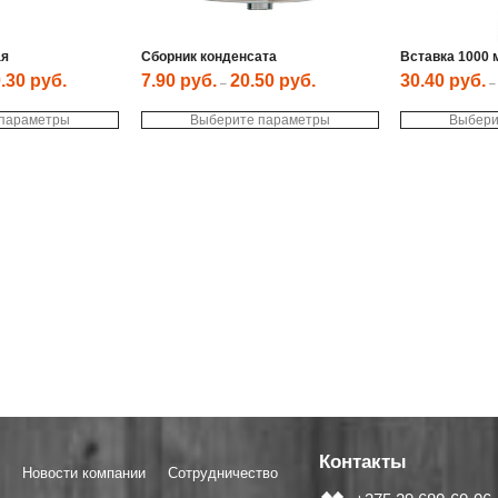
ая
Сборник конденсата
Вставка 1000 
0.30
руб.
7.90
руб.
20.50
руб.
30.40
руб.
–
Этот
Этот
 параметры
товар
Выберите параметры
товар
Выбери
имеет
имеет
несколько
несколько
вариаций.
вариаций.
Опции
Опции
можно
можно
выбрать
выбрать
на
на
странице
странице
товара.
товара.
Контакты
Новости компании
Сотрудничество