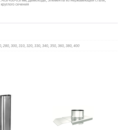
:
AISI 430-0,8 мм
,
Дымоходы
,
Элементы из нержавеющей стали
,
круглого сечения
0
,
280
,
300
,
310
,
320
,
330
,
340
,
350
,
360
,
380
,
400