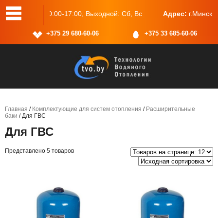
одной: Сб, Вс
Адрес:
г.Минск, ул.Васнецова, 25, пом.2
+375 29 680-60-06
+375 33 685-60-06
Главная
/
Комплектующие для систем отопления
/
Расширительные
баки
/ Для ГВС
Для ГВС
Представлено 5 товаров