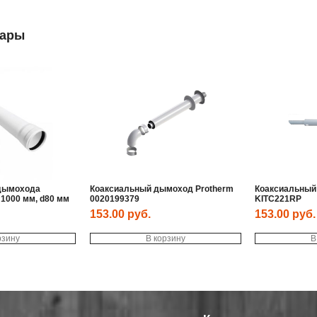
вары
дымохода
Коаксиальный дымоход Protherm
Коаксиальный
 1000 мм, d80 мм
0020199379
KITC221RP
153.00
руб.
153.00
руб.
рзину
В корзину
В