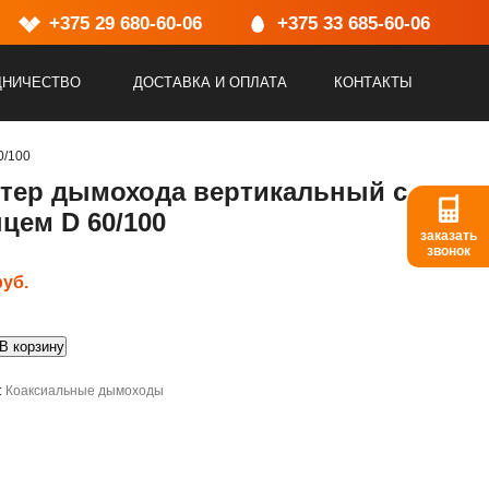
емя работы:
+375 29 680-60-06
10:00-17:00, Выходной: Сб, Вс
+375 33 685-60-06
ДНИЧЕСТВО
ДОСТАВКА И ОПЛАТА
КОНТАКТЫ
0/100
тер дымохода вертикальный с
цем D 60/100
заказать
звонок
руб.
о
В корзину
:
Коаксиальные дымоходы
ьный