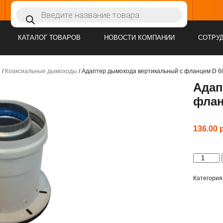
Поиск
Адрес:
г.Минск, ул.Васнецова, 25, пом.2
Вр
товаров
КАТАЛОГ ТОВАРОВ
НОВОСТИ КОМПАНИИ
СОТРУ
ы
/
Коаксиальные дымоходы
/ Адаптер дымохода вертикальный с фланцем D 6
Адап
флан
136.00
Количеств
товара
Адаптер
дымохода
Категория
вертикал
с
фланцем
D
60/100