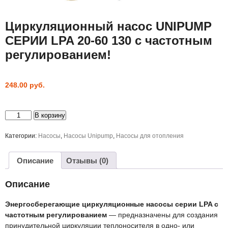
Циркуляционный насос UNIPUMP
СЕРИИ LPA 20-60 130 с частотным
регулированием!
248.00
руб.
Количество
В корзину
товара
Циркуляционный
насос
Категории:
Насосы
,
Насосы Unipump
,
Насосы для отопления
UNIPUMP
СЕРИИ
LPA
Описание
Отзывы (0)
20-
60
130
Описание
с
частотным
регулированием!
Энергосберегающие циркуляционные насосы серии LPA с
частотным регулированием
— предназначены для создания
принудительной циркуляции теплоносителя в одно- или