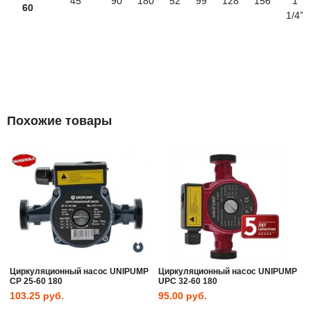
45
90
180
52
99
128
156
1
60
1/4”
Похожие товары
Циркуляционный насос UNIPUMP
Циркуляционный насос UNIPUMP
СР 25-60 180
UPC 32-60 180
103.25
руб.
95.00
руб.