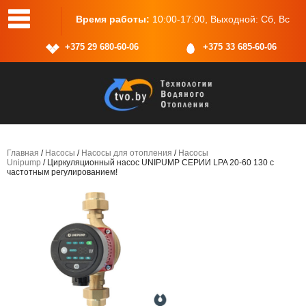
одной: Сб, Вс
Адрес:
г.Минск, ул.Васнецова, 25, пом.2
+375 29 680-60-06
+375 33 685-60-06
Главная
/
Насосы
/
Насосы для отопления
/
Насосы
Unipump
/ Циркуляционный насос UNIPUMP СЕРИИ LPA 20-60 130 с
частотным регулированием!