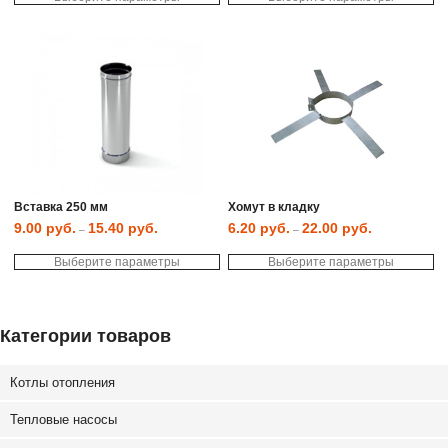
имеет
им
несколько
не
вариаций.
ва
Опции
Оп
можно
мо
выбрать
вы
на
на
странице
ст
товара.
то
Вставка 250 мм
Хомут в кладку
9.00
руб.
15.40
руб.
6.20
руб.
22.00
руб.
–
–
Этот
Эт
Выберите параметры
товар
Выберите параметры
то
имеет
им
несколько
не
вариаций.
ва
Опции
Оп
можно
мо
Категории товаров
выбрать
вы
на
на
странице
ст
Котлы отопления
товара.
то
Тепловые насосы