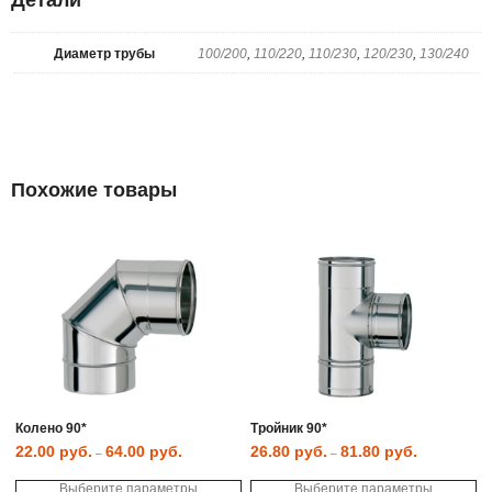
Детали
Диаметр трубы
100/200
,
110/220
,
110/230
,
120/230
,
130/240
Похожие товары
Колено 90*
Тройник 90*
22.00
руб.
64.00
руб.
26.80
руб.
81.80
руб.
–
–
Этот
Эт
Выберите параметры
товар
Выберите параметры
то