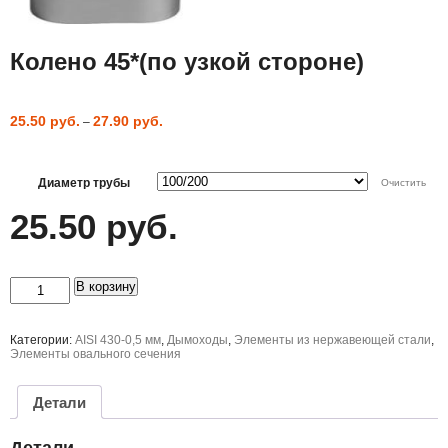
Колено 45*(по узкой стороне)
25.50
руб.
27.90
руб.
–
Диаметр трубы
Очистить
25.50
руб.
Количество
В корзину
товара
Колено
45*
(по
Категории:
AISI 430-0,5 мм
,
Дымоходы
,
Элементы из нержавеющей стали
,
узкой
Элементы овального сечения
стороне)
Детали