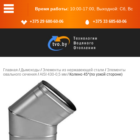
Время работы:
10:00-17:00, Выходной: Сб, Вс
Адрес:
г.М
+375 29 680-60-06
+375 33 685-60-06
Главная
/
Дымоходы
/
Элементы из нержавеющей стали
/
Элементы
овального сечения
/
AISI 430-0,5 мм
/ Колено 45*(по узкой стороне)