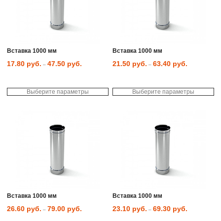
Опции
Оп
можно
мо
выбрать
вы
на
на
странице
ст
товара.
то
Вставка 1000 мм
Вставка 1000 мм
17.80
руб.
47.50
руб.
21.50
руб.
63.40
руб.
–
–
Выберите параметры
Выберите параметры
Этот
Эт
товар
то
имеет
им
несколько
не
вариаций.
ва
Опции
Оп
можно
мо
выбрать
вы
на
на
странице
ст
товара.
то
Вставка 1000 мм
Вставка 1000 мм
26.60
руб.
79.00
руб.
23.10
руб.
69.30
руб.
–
–