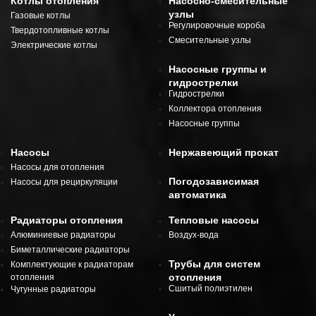
Котлы отопления
Насосно-смесительные
узлы
Газовые котлы
Регулировочные короба
Твердотопливные котлы
Смесительные узлы
Электрические котлы
Насосные группы и
гидрострелки
Гидрострелки
Коллектора отопления
Насосные группы
Насосы
Нержавеющий прокат
Насосы для отопления
Погодозависимая
Насосы для рециркуляции
автоматика
Радиаторы отопления
Тепловые насосы
Алюминиевые радиаторы
Воздух-вода
Биметаллические радиаторы
Трубы для систем
Комплектующие к радиаторам
отопления
отопления
Сшитый полиэтилен
Чугунные радиаторы