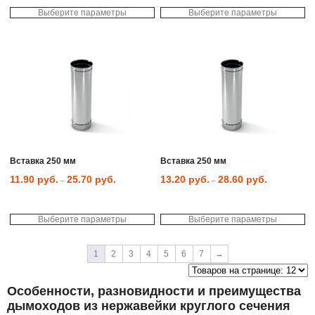
Выберите параметры
Выберите параметры
Этот
Эт
товар
то
имеет
им
несколько
не
вариаций.
ва
Опции
Оп
можно
мо
выбрать
вы
на
на
странице
ст
товара.
то
Вставка 250 мм
Вставка 250 мм
11.90
руб.
25.70
руб.
13.20
руб.
28.60
руб.
–
–
Выберите параметры
Выберите параметры
1
2
3
4
5
6
7
→
Особенности, разновидности и преимущества
дымоходов из нержавейки круглого сечения