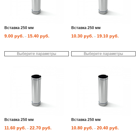
можно
мо
выбрать
вы
на
на
странице
ст
товара.
то
Вставка 250 мм
Вставка 250 мм
9.00
руб.
15.40
руб.
10.30
руб.
19.10
руб.
–
–
Выберите параметры
Выберите параметры
Этот
Эт
товар
то
имеет
им
несколько
не
вариаций.
ва
Опции
Оп
можно
мо
выбрать
вы
на
на
странице
ст
товара.
то
Вставка 250 мм
Вставка 250 мм
11.60
руб.
22.70
руб.
10.80
руб.
20.40
руб.
–
–