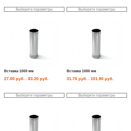
Выберите параметры
Выберите параметры
Этот
Эт
товар
то
имеет
им
несколько
не
вариаций.
ва
Опции
Оп
можно
мо
выбрать
вы
на
на
странице
ст
товара.
то
Вставка 1000 мм
Вставка 1000 мм
27.00
руб.
83.20
руб.
31.70
руб.
101.90
руб.
–
–
Выберите параметры
Выберите параметры
Этот
Эт
товар
то
имеет
им
несколько
не
вариаций.
ва
Опции
Оп