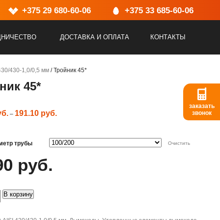
Адрес:
+375 29 680-60-06
г.Минск, ул.Васнецова, 25, пом.2
+375 33 685-60-06
ДНИЧЕСТВО
ДОСТАВКА И ОПЛАТА
КОНТАКТЫ
430/430-1,0/0,5 мм
/ Тройник 45*
ник 45*
заказать
уб.
191.10
руб.
звонок
–
метр трубы
Очистить
90
руб.
о
В корзину