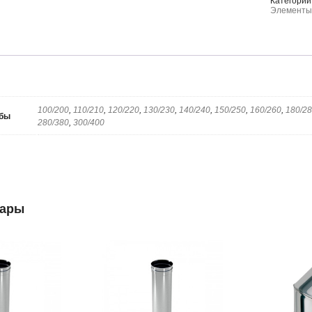
Категории
Элементы
100/200
,
110/210
,
120/220
,
130/230
,
140/240
,
150/250
,
160/260
,
180/2
убы
280/380
,
300/400
вары