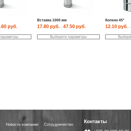
Вставка 1000 мм
Колено 45*
.60
руб.
17.80
руб.
47.50
руб.
12.10
руб.
–
Этот
Этот
 параметры
товар
Выберите параметры
товар
Выбери
имеет
имеет
несколько
несколько
вариаций.
вариаций.
Опции
Опции
можно
можно
выбрать
выбрать
на
на
странице
странице
товара.
товара.
Контакты
Новости компании
Сотрудничество