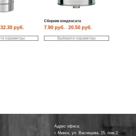
Сборник конденсата
32.30
руб.
7.90
руб.
20.50
руб.
–
–
Этот
Этот
те параметры
товар
Выберите параметры
товар
имеет
имеет
несколько
несколько
вариаций.
вариаций.
Опции
Опции
можно
можно
выбрать
выбрать
на
на
странице
странице
товара.
товара.
Адрес офиса:
г. Минск, ул. Васнецова, 25, пом.2