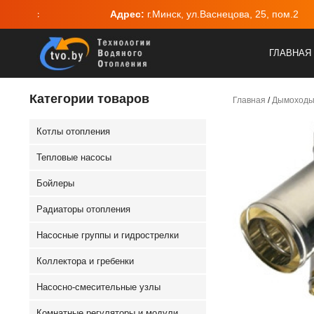
 Вс
Адрес:
г.Минск, ул.Васнецова, 25, пом.2
ГЛАВНАЯ
Категории товаров
Главная
/
Дымоход
Котлы отопления
Тепловые насосы
Бойлеры
Радиаторы отопления
Насосные группы и гидрострелки
Коллектора и гребенки
Насосно-смесительные узлы
Комнатные регуляторы и модули