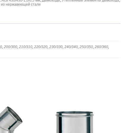
:
AISI 430/430-1,0/0,5 мм
,
Дымоходы
,
Утепленные элементы дымохода
,
 из нержавеющей стали
80
,
200/300
,
210/310
,
220/320
,
230/330
,
240/340
,
250/350
,
260/360
,