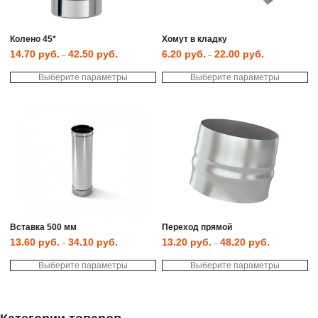
Колено 45*
Хомут в кладку
14.70
руб.
42.50
руб.
6.20
руб.
22.00
руб.
–
–
Этот
Эт
Выберите параметры
товар
Выберите параметры
то
имеет
им
несколько
не
вариаций.
ва
Опции
Оп
можно
мо
выбрать
вы
на
на
странице
ст
товара.
то
Вставка 500 мм
Переход прямой
13.60
руб.
34.10
руб.
13.20
руб.
48.20
руб.
–
–
Этот
Эт
Выберите параметры
товар
Выберите параметры
то
имеет
им
несколько
не
вариаций.
ва
Опции
Оп
можно
мо