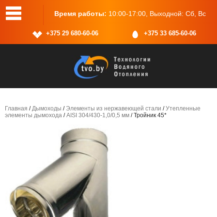
00-17:00, Выходной: Сб, Вс
Адрес:
г.Минск, ул.Васнецова, 25
+375 29 680-60-06
+375 33 685-60-06
Главная
/
Дымоходы
/
Элементы из нержавеющей стали
/
Утепленные
элементы дымохода
/
AISI 304/430-1,0/0,5 мм
/ Тройник 45*