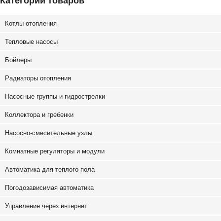
Категории товаров
выбрать
вы
на
на
странице
ст
Котлы отопления
товара.
то
Тепловые насосы
Бойлеры
Радиаторы отопления
Насосные группы и гидрострелки
Коллектора и гребенки
Насосно-смесительные узлы
Комнатные регуляторы и модули
Автоматика для теплого пола
Погодозависимая автоматика
Управление через интернет