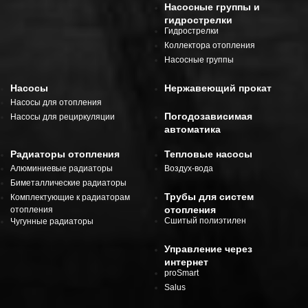
Насосные группы и
гидрострелки
Гидрострелки
Коллектора отопления
Насосные группы
Насосы
Нержавеющий прокат
Насосы для отопления
Погодозависимая
Насосы для рециркуляции
автоматика
Радиаторы отопления
Тепловые насосы
Алюминиевые радиаторы
Воздух-вода
Биметаллические радиаторы
Трубы для систем
Комплектующие к радиаторам
отопления
отопления
Сшитый полиэтилен
Чугунные радиаторы
Управление через
интернет
proSmart
Salus