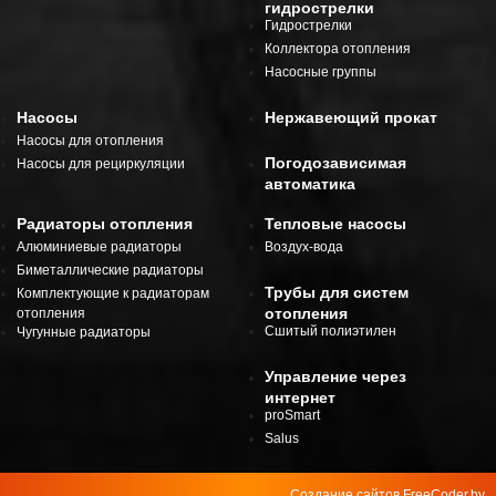
гидрострелки
Гидрострелки
Коллектора отопления
Насосные группы
Насосы
Нержавеющий прокат
Насосы для отопления
Погодозависимая
Насосы для рециркуляции
автоматика
Радиаторы отопления
Тепловые насосы
Алюминиевые радиаторы
Воздух-вода
Биметаллические радиаторы
Трубы для систем
Комплектующие к радиаторам
отопления
отопления
Сшитый полиэтилен
Чугунные радиаторы
Управление через
интернет
proSmart
Salus
Создание сайтов
FreeCoder.by