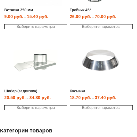
Вставка 250 мм
Тройник 45*
9.00
руб.
15.40
руб.
26.00
руб.
70.00
руб.
–
–
Этот
Эт
Выберите параметры
товар
Выберите параметры
то
имеет
им
несколько
не
вариаций.
ва
Опции
Оп
можно
мо
выбрать
вы
на
на
странице
ст
товара.
то
Шибер (задвижка)
Косынка
20.50
руб.
34.80
руб.
18.70
руб.
37.40
руб.
–
–
Этот
Эт
Выберите параметры
товар
Выберите параметры
то
имеет
им
несколько
не
вариаций.
ва
Опции
Оп
можно
мо
Категории товаров
выбрать
вы