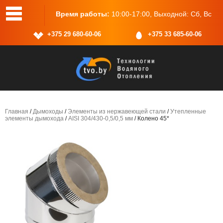
00-17:00, Выходной: Сб, Вс
Адрес:
г.Минск, ул.Васнецова, 25
+375 29 680-60-06
+375 33 685-60-06
Главная
/
Дымоходы
/
Элементы из нержавеющей стали
/
Утепленные
элементы дымохода
/
AISI 304/430-0,5/0,5 мм
/ Колено 45*