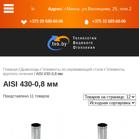
одной: Сб, Вс
Адрес:
г.Минск, ул.Васнецова, 25, пом.2
+375 29 680-60-06
+375 33 685-60-06
Главная
/
Дымоходы
/
Элементы из нержавеющей стали
/
Элементы
круглого сечения
/ AISI 430-0,8 мм
AISI 430-0,8 мм
Представлено 11 товаров
Этот
Эт
товар
то
имеет
им
несколько
не
вариаций.
ва
Опции
Оп