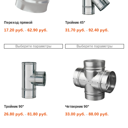
выбрать
вы
на
на
странице
ст
товара.
то
Переход прямой
Тройник 45*
17.20
руб.
62.90
руб.
31.70
руб.
92.40
руб.
–
–
Выберите параметры
Выберите параметры
Этот
Эт
товар
то
имеет
им
несколько
не
вариаций.
ва
Опции
Оп
можно
мо
выбрать
вы
на
на
странице
ст
товара.
то
Тройник 90*
Четверник 90*
26.80
руб.
81.80
руб.
33.00
руб.
88.00
руб.
–
–