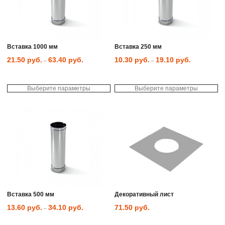
можно
мо
выбрать
вы
на
на
странице
ст
товара.
то
Вставка 1000 мм
Вставка 250 мм
21.50
руб.
63.40
руб.
10.30
руб.
19.10
руб.
–
–
Выберите параметры
Выберите параметры
Этот
Эт
товар
то
имеет
им
несколько
не
вариаций.
ва
Опции
Оп
можно
мо
выбрать
вы
на
на
странице
ст
товара.
то
Вставка 500 мм
Декоративный лист
13.60
руб.
34.10
руб.
71.50
руб.
–