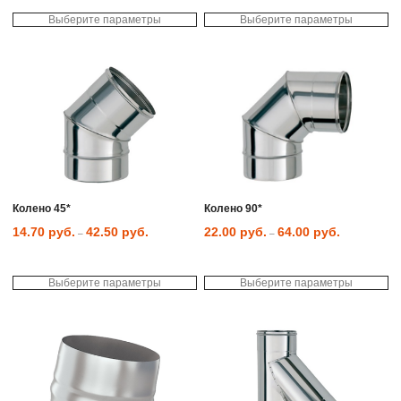
Выберите параметры
Выберите параметры
Этот
Эт
товар
то
имеет
им
несколько
не
вариаций.
ва
Опции
Оп
можно
мо
выбрать
вы
на
на
странице
ст
товара.
то
Колено 45*
Колено 90*
14.70
руб.
42.50
руб.
22.00
руб.
64.00
руб.
–
–
Выберите параметры
Выберите параметры
Этот
Эт
товар
то
имеет
им
несколько
не
вариаций.
ва
Опции
Оп
можно
мо