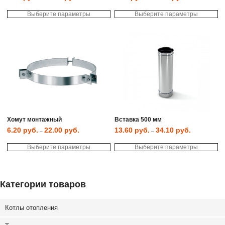
Этот
Эт
Выберите параметры
товар
Выберите параметры
то
имеет
им
несколько
не
вариаций.
ва
Опции
Оп
можно
мо
выбрать
вы
на
на
странице
ст
товара.
то
Хомут монтажный
Вставка 500 мм
6.20
руб.
22.00
руб.
13.60
руб.
34.10
руб.
–
–
Этот
Эт
Выберите параметры
товар
Выберите параметры
то
имеет
им
несколько
не
вариаций.
ва
Опции
Оп
можно
мо
Категории товаров
выбрать
вы
на
на
странице
ст
Котлы отопления
товара.
то